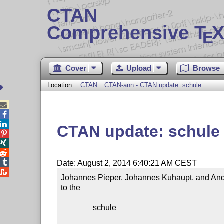
CTAN
Comprehensive T
X
E
Cover
Upload
Browse
Location:
CTAN
CTAN-ann - CTAN update: schule



CTAN update: schule




Date: August 2, 2014 6:40:21 AM CEST

Johannes Pieper, Johannes Kuhaupt, and Andr
to the

                schule
