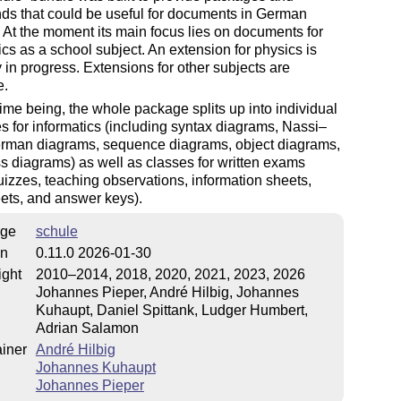
s that could be useful for documents in German
 At the moment its main focus lies on documents for
ics as a school subject. An extension for physics is
y in progress. Extensions for other subjects are
e.
time being, the whole package splits up into individual
 for informatics (including syntax diagrams, Nassi–
rman diagrams, sequence diagrams, object diagrams,
s diagrams) as well as classes for written exams
quizzes, teaching observations, information sheets,
ets, and answer keys).
ge
schule
on
0.11.0 2026-01-30
ight
2010–2014, 2018, 2020, 2021, 2023, 2026
Johannes Pieper, André Hilbig, Johannes
Kuhaupt, Daniel Spittank, Ludger Humbert,
Adrian Salamon
iner
André Hilbig
Johannes Kuhaupt
Johannes Pieper