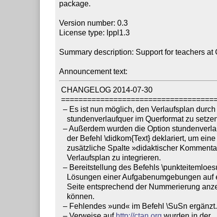
package.

Version number: 0.3

License type: lppl1.3

Summary description: Support for teachers at
Announcement text:
 CHANGELOG 2014-07-30

 =========================================================

  – Es ist nun möglich, den Verlaufsplan durch die Option 

    stundenverlaufquer im Querformat zu setzen.

  – Außerdem wurden die Option stundenverlaufdidkom und 

    der Befehl \didkom{Text} deklariert, um eine 

    zusätzliche Spalte »didaktischer Kommentar« in den 

    Verlaufsplan zu integrieren.

  – Bereitstellung des Befehls \punkteitemloesung, um 

    Lösungen einer Aufgabenumgebungen auf einer extra 

    Seite entsprechend der Nummerierung anzeigen zu 

    können.

  – Fehlendes »und« im Befehl \SuSn ergänzt.

  – Verweise auf 
http://ctan.org
 wurden in der 
